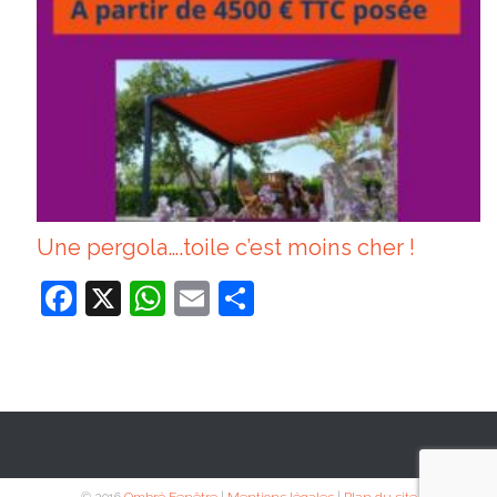
Une pergola….toile c’est moins cher !
Facebook
X
WhatsApp
Email
Partager
© 2016
Ombré Fenêtre
|
Mentions légales
|
Plan du site