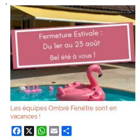
Les équipes Ombré Fenêtre sont en
vacances !
Facebook
X
WhatsApp
Email
Partager