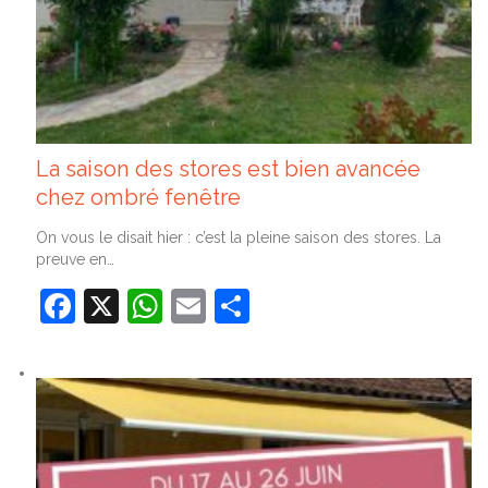
La saison des stores est bien avancée
chez ombré fenêtre
On vous le disait hier : c’est la pleine saison des stores. La
preuve en…
Facebook
X
WhatsApp
Email
Partager