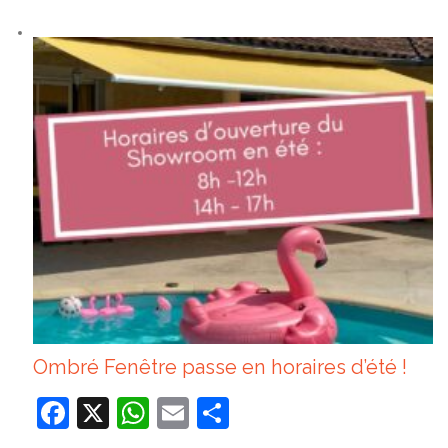
Ombré Fenêtre passe en horaires d’été !
Facebook
X
WhatsApp
Email
Partager