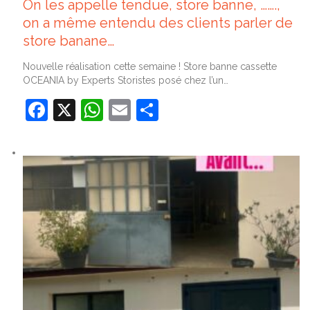
On les appelle tendue, store banne, …….,
on a même entendu des clients parler de
store banane…
Nouvelle réalisation cette semaine ! Store banne cassette
OCEANIA by Experts Storistes posé chez l’un…
Facebook
X
WhatsApp
Email
Partager