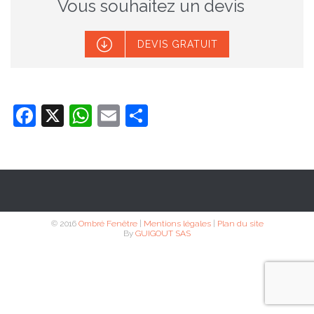
Vous souhaitez un devis

DEVIS GRATUIT
Facebook
X
WhatsApp
Email
Partager
© 2016
Ombré Fenêtre
|
Mentions légales
|
Plan du site
By
GUIGOUT SAS