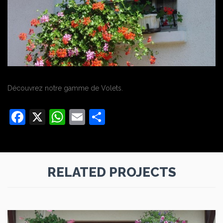
Découvrez notre gamme de Volets.
Facebook
X
WhatsApp
Email
Partager
RELATED PROJECTS