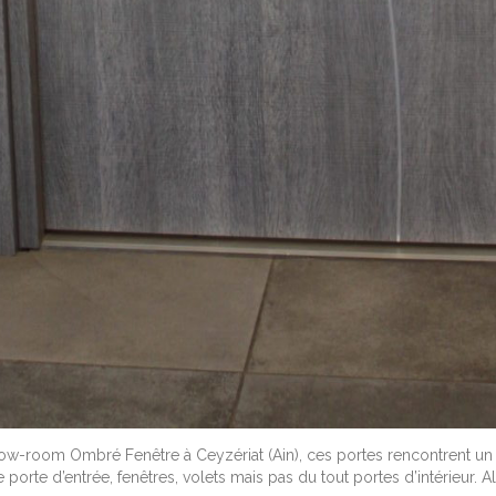
w-room Ombré Fenêtre à Ceyzériat (Ain), ces portes rencontrent un 
e porte d’entrée, fenêtres, volets mais pas du tout portes d’intérieur. 