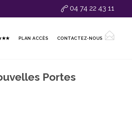
04 74 22 43 11

Skip
★★★★
PLAN ACCÈS
CONTACTEZ-NOUS
to
content
ouvelles Portes