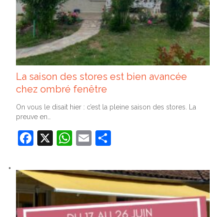
La saison des stores est bien avancée
chez ombré fenêtre
On vous le disait hier : c’est la pleine saison des stores. La
preuve en…
Facebook
X
WhatsApp
Email
Partager