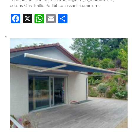
coloris Gris Traffic Portail coulissant aluminium…
Facebook
X
WhatsApp
Email
Partager