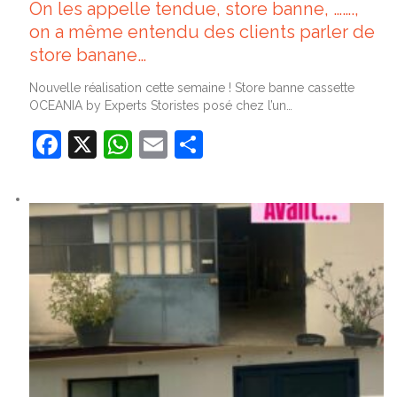
On les appelle tendue, store banne, …….,
on a même entendu des clients parler de
store banane…
Nouvelle réalisation cette semaine ! Store banne cassette
OCEANIA by Experts Storistes posé chez l’un…
Facebook
X
WhatsApp
Email
Partager