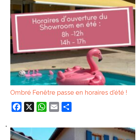
Ombré Fenêtre passe en horaires d’été !
Facebook
X
WhatsApp
Email
Partager