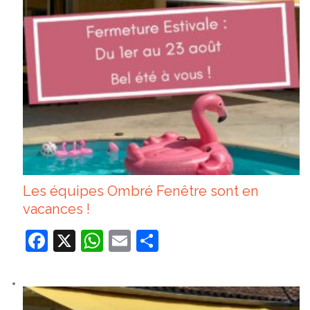
Les équipes Ombré Fenêtre sont en
vacances !
Facebook
X
WhatsApp
Email
Partager