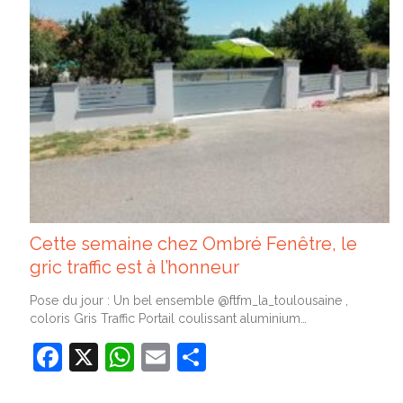
Cette semaine chez Ombré Fenêtre, le
gric traffic est à l’honneur
Pose du jour : Un bel ensemble @ftfm_la_toulousaine ,
coloris Gris Traffic Portail coulissant aluminium…
Facebook
X
WhatsApp
Email
Partager