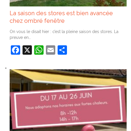
La saison des stores est bien avancée
chez ombré fenêtre
On vous le disait hier : c’est la pleine saison des stores. La
preuve en…
Facebook
X
WhatsApp
Email
Partager