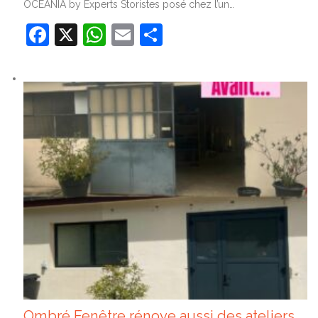
OCEANIA by Experts Storistes posé chez l’un…
Facebook
X
WhatsApp
Email
Partager
Ombré Fenêtre rénove aussi des ateliers