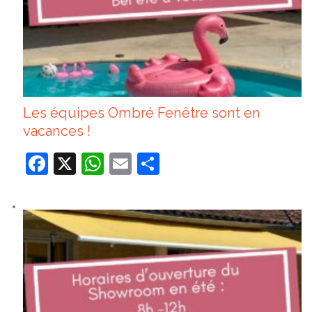
Les équipes Ombré Fenêtre sont en
vacances !
Facebook
X
WhatsApp
Email
Partager