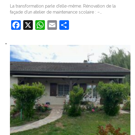
La transformation parle d’elle-même. Rénovation de la
façade d’un atelier de maintenance scolaire : –…
Facebook
X
WhatsApp
Email
Partager