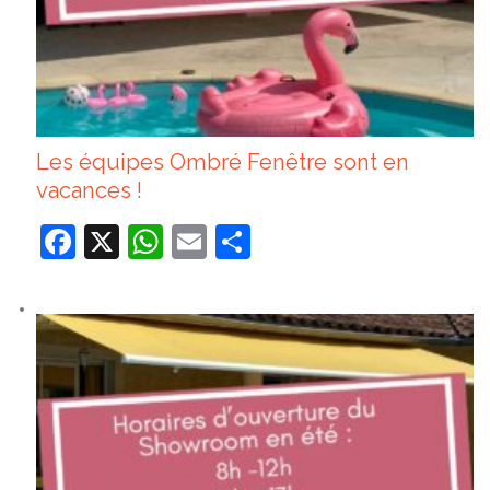
Les équipes Ombré Fenêtre sont en
vacances !
Facebook
X
WhatsApp
Email
Partager