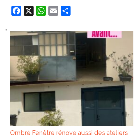
Facebook
X
WhatsApp
Email
Partager
Ombré Fenêtre rénove aussi des ateliers