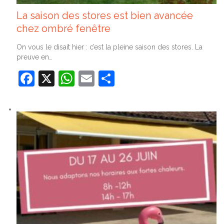
La saison des stores est bien avancée
chez ombré fenêtre
On vous le disait hier : c’est la pleine saison des stores. La
preuve en…
Facebook
X
WhatsApp
Email
Partager