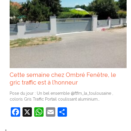
Cette semaine chez Ombré Fenêtre, le
gric traffic est à l’honneur
Pose du jour : Un bel ensemble @ftfm_la_toulousaine ,
coloris Gris Traffic Portail coulissant aluminium…
Facebook
X
WhatsApp
Email
Partager